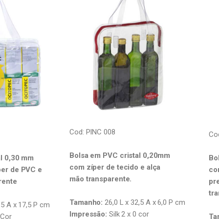
Cod: PINC 008
Co
Bolsa em PVC cristal 0,20mm
al 0,30 mm
Bo
com zíper de tecido e alça
er de PVC e
co
mão
transparente.
rente
pr
tr
Tamanho:
26,0 L x 32,5 A x 6,0 P cm
,5 A x 17,5 P cm
Impressão:
Silk 2 x 0 cor
 Cor
Ta