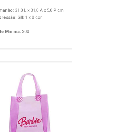
manho:
31,0 L x 31,0 A x 5,0 P cm
pressão:
Silk 1 x 0 cor
de Mínima:
300