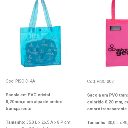
Cod: PISC 014A
Cod: PISC 003
Sacola em PVC cristal
Sacola em PVC tran
0,20mm,c
om alça de ombro
colorido 0,20 mm, c
transparente.
ombro transparente
Tamanho:
35,0 L x 26,5 A x 8 P cm
Tamanho:
30,0 L x 40