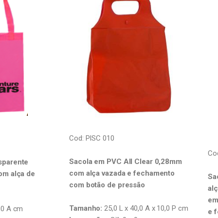
Cod: PISC 010
Co
Sacola em PVC All Clear 0,28mm
sparente
com alça vazada e fechamento
om alça de
Sa
com botão de pressão
.
al
em
Tamanho:
25,0 L x 40,0 A x 10,0 P cm
,0 A cm
e 