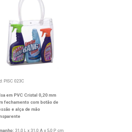
d: PISC 023C
lsa em PVC Cristal 0,20 mm
m fechamento com botão de
essão e alça de mão
ansparente
manho:
31,0 L x 31,0 A x 5,0 P cm