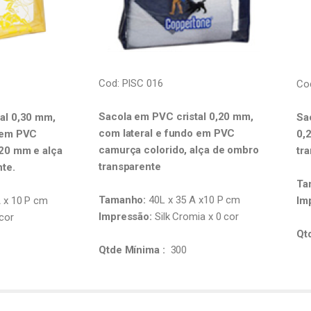
Cod: PISC 016
Co
Sacola em PVC cristal 0,20 mm,
al 0,30 mm,
Sa
com lateral e fundo em PVC
o em PVC
0,
camurça colorido, alça de ombro
20 mm e alça
tr
transparente
te.
Ta
Tamanho:
40L x 35 A x10 P cm
A x 10 P cm
Im
Impressão:
Silk Cromia x 0 cor
 cor
Qt
Qtde Mínima :
300