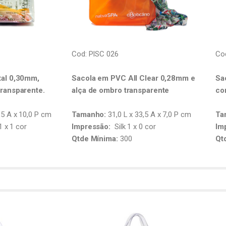
Cod: PISC 026
Co
tal 0,30mm,
Sacola em PVC All Clear 0,28mm e
Sa
ransparente.
alça de ombro transparente
co
,5 A x 10,0 P cm
Tamanho:
31,0 L x 33,5 A x 7,0 P cm
Ta
1 x 1 cor
Impressão:
Silk 1 x 0 cor
Im
Qtde Mínima:
300
Qt