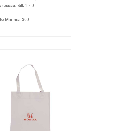
pressão:
Silk 1 x 0
de Minima:
300