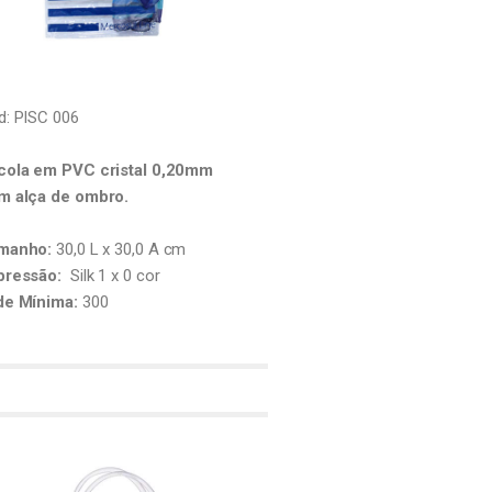
d: PISC 006
cola em PVC cristal 0,20mm
m alça de ombro.
manho:
30,0 L x 30,0 A cm
pressão:
Silk 1 x 0 cor
de Mínima:
300