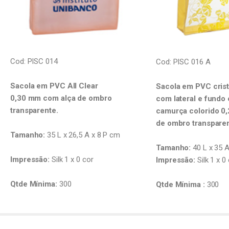
Cod: PISC 014
Cod: PISC 016 A
Sacola em PVC All Clear
Sacola em PVC crist
0,30 mm com alça de ombro
com lateral e fund
transparente.
camurça colorido 0,
de ombro transparen
Tamanho:
35 L x 26,5 A x 8 P cm
Tamanho:
40 L x 35 
Impressão:
Silk 1 x 0 cor
Impressão:
Silk 1 x 0
Qtde Mínima:
300
Qtde Mínima :
300