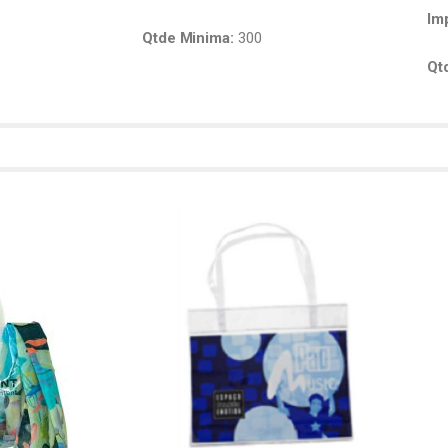
Im
Qtde Minima:
300
Qt