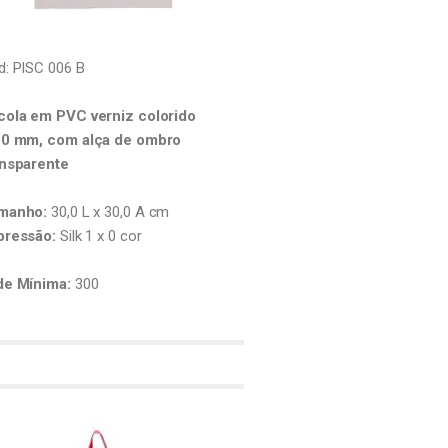
d: PISC 006 B
cola em PVC verniz colorido
20 mm, com alça de ombro
ansparente
manho:
30,0 L x 30,0 A cm
pressão:
Silk 1 x 0 cor
de Mínima:
300