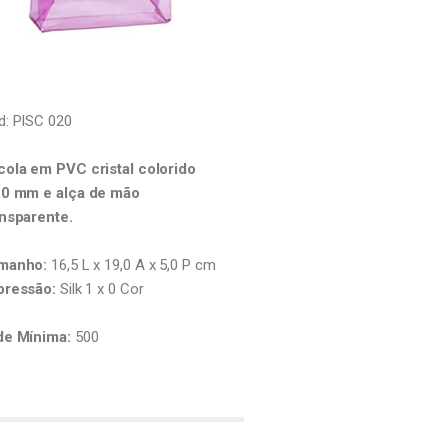
d: PISC 020
cola em PVC cristal colorido
20 mm e alça de mão
ansparente.
manho:
16,5 L x 19,0 A x 5,0 P cm
pressão:
Silk 1 x 0 Cor
de Mínima:
500