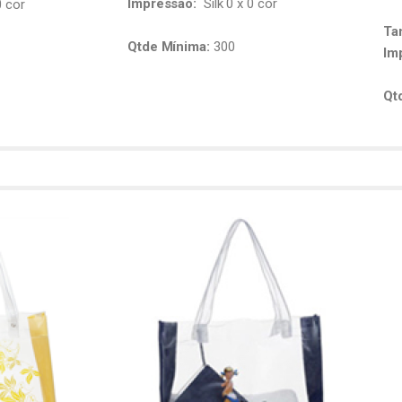
Impressão:
Silk 0 x 0 cor
0 cor
Ta
Qtde Mínima:
300
Im
Qt