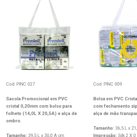
Cod: PINC 027
Cod: PINC 009
Sacola Promocional em PVC
Bolsa em PVC Crist
cristal 0,20mm com bolso para
com fechamento zip
folheto (14,0L X 20,5A) e alça de
alça de mão
transpa
ombro.
Tamanho:
36,5 L x 21
Tamanho:
39,5 L x 30,0 A cm
Impressão:
Silk
2 X 0