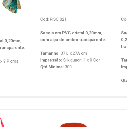
Cod: PISC 021
Co
Sacola em PVC cristal 0,20mm,
Sa
com alça de ombro transparente.
0,
tal 0,20mm,
tr
ransparente.
Tamanho:
37 L x 27A cm
Impressão:
Silk quadri. 1 x 0 Cor
Ta
 x 9 P cms
Qtd Minima:
300
Im
Qt